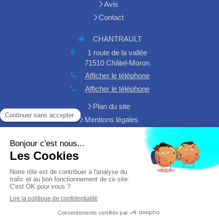
Avis
Contact
CHANTRAULT
1 route de la vallée
71510
Châtel-Moron
Afficher le téléphone
Afficher le téléphone
Plan du site
Mentions légales
Demander un devis
Création et référencement du site par Simplébo
Site créé grâce à
HA PLUS PME