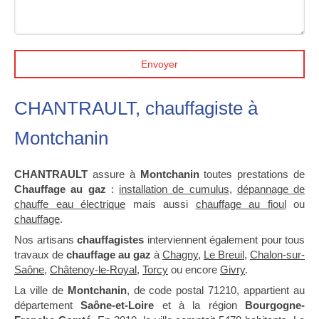
Envoyer
CHANTRAULT, chauffagiste à
Montchanin
CHANTRAULT
assure à
Montchanin
toutes prestations de
Chauffage au gaz
:
installation de cumulus
,
dépannage de
chauffe eau électrique
mais aussi
chauffage au fioul
ou
chauffage
.
Nos artisans
chauffagistes
interviennent également pour tous
travaux de
chauffage au gaz
à
Chagny
,
Le Breuil
,
Chalon-sur-
Saône
,
Châtenoy-le-Royal
,
Torcy
ou encore
Givry
.
La ville de
Montchanin
, de code postal 71210, appartient au
département
Saône-et-Loire
et à la région
Bourgogne-