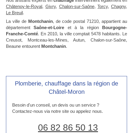
Nos artisans experts en
chauffage
interviennent également en
Châtenoy-le-Royal
,
Givry
,
Chalon-sur-Saône
,
Torcy
,
Chagny
,
Le Breuil
.
La ville de
Montchanin
, de code postal 71210, appartient au
département
Saône-et-Loire
et à la région
Bourgogne-
Franche-Comté
. En 2010, la ville comptait 5478 habitants. Le
Creusot, Montceau-les-Mines, Autun, Chalon-sur-Saône,
Beaune entourent
Montchanin
.
Plomberie, chauffage dans la région de
Châtel-Moron
Besoin d'un conseil, un devis ou un service ?
Contactez-nous via notre site ou appelez nous.
06 82 86 50 13