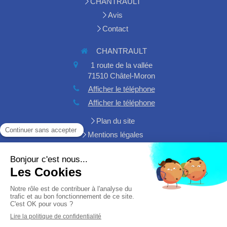
CHANTRAULT
Avis
Contact
CHANTRAULT
1 route de la vallée
71510
Châtel-Moron
Afficher le téléphone
Afficher le téléphone
Plan du site
Mentions légales
Demander un devis
Création et référencement du site par Simplébo
Site créé grâce à
HA PLUS PME