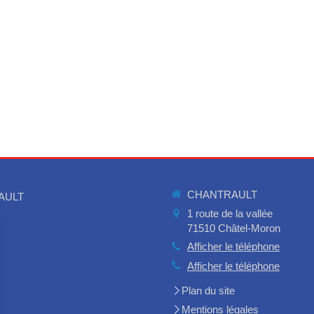
CHANTRAULT
AULT
1 route de la vallée
71510
Châtel-Moron
Afficher le téléphone
Afficher le téléphone
Plan du site
Mentions légales