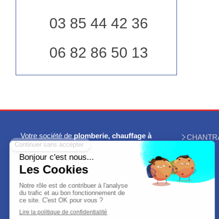
03 85 44 42 36
06 82 86 50 13
Votre société de
plomberie, chauffage à
CHANTR
Châtel-Moron (71)
intervient pour
Avis
dépannage de ballon d'eau chaude,
Contact
dépannage chauffage, chauffage au gaz,
chauffage au fioul, devis et installation de
pompes à chaleur .
CHANTRAULT
intervient autour de
Chalon-sur-Saône, Le Creusot, Montceau-