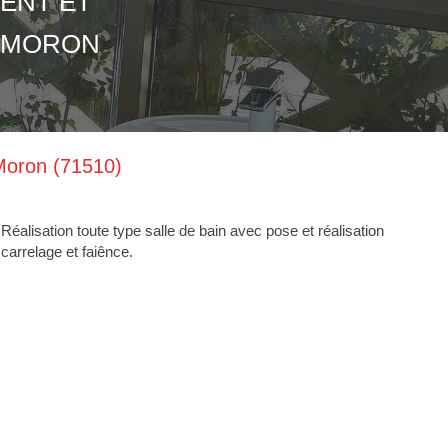
ENT ET
L-MORON
Moron (71510)
Réalisation toute type salle de bain avec pose et réalisation
carrelage et faiênce.