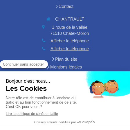
Contact
CHANTRAULT
1 route de la vallée
71510
Châtel-Moron
Afficher le téléphone
Afficher le téléphone
Plan du site
Mentions légales
Demander un devis
Création et référencement du site par Simplébo
Site créé grâce à
HA PLUS PME