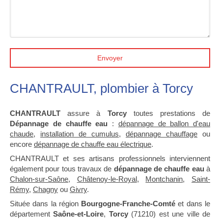
Envoyer
CHANTRAULT, plombier à Torcy
CHANTRAULT
assure à
Torcy
toutes prestations de
Dépannage de chauffe eau
:
dépannage de ballon d'eau
chaude
,
installation de cumulus
,
dépannage chauffage
ou
encore
dépannage de chauffe eau électrique
.
CHANTRAULT et ses artisans professionnels interviennent
également pour tous travaux de
dépannage de chauffe eau
à
Chalon-sur-Saône
,
Châtenoy-le-Royal
,
Montchanin
,
Saint-
Rémy
,
Chagny
ou
Givry
.
Située dans la région
Bourgogne-Franche-Comté
et dans le
département
Saône-et-Loire
,
Torcy
(71210) est une ville de